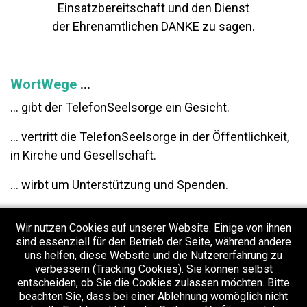
Einsatzbereitschaft und den Dienst
der Ehrenamtlichen DANKE zu sagen.
WortWege
...
... gibt der TelefonSeelsorge ein Gesicht.
... vertritt die TelefonSeelsorge in der Öffentlichkeit,
in Kirche und Gesellschaft.
... wirbt um Unterstützung und Spenden.
Dazu veranstaltet WortWege Konzerte und
Wir nutzen Cookies auf unserer Website. Einige von ihnen
Lesungen, hält Vorträge zur Arbeit der
sind essenziell für den Betrieb der Seite, während andere
TelefonSeelsorge, und unterhält Kontakte zu Presse,
uns helfen, diese Website und die Nutzererfahrung zu
anderen Medien und Institutionen.
verbessern (Tracking Cookies). Sie können selbst
entscheiden, ob Sie die Cookies zulassen möchten. Bitte
beachten Sie, dass bei einer Ablehnung womöglich nicht